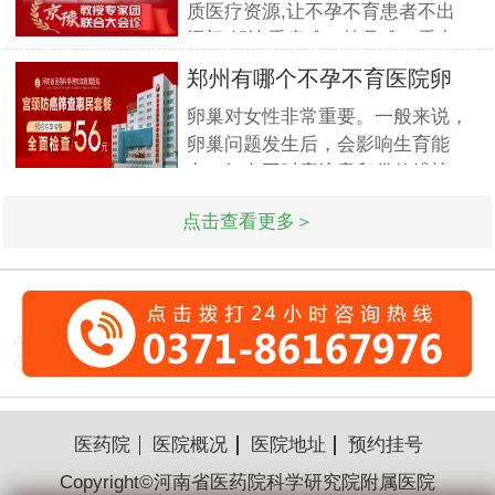
质医疗资源,让不孕不育患者不出
宫外孕的相关为题. 什么是宫外
远门,解决看病难、挂号难、看专
孕?医大专家指出宫外孕又称异位
家更难的问题.此次国庆期间(10月
妊娠,
郑州有哪个不孕不育医院卵
1日-3日)北京专家将与郑州市·河
巢早衰
卵巢对女性非常重要。一般来说，
南省医药科学研究院附属医院名医
卵巢问题发生后，会影响生育能
强强联合,发挥医疗资源优势,多对
力。妇女平时应注意卵巢的维护。
一精细会诊,为不孕不育家庭带来
如果出现卵巢早衰，对身体非常不
生
点击查看更多＞
利，也很容易衰老，因此必须高度
重视。那么，女性卵巢早衰的症状
是什么？
医药院
医院概况
医院地址
预约挂号
Copyright©河南省医药院科学研究院附属医院