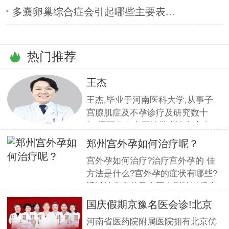
多囊卵巢综合症会引起哪些主要表...
热门推荐
王杰
王杰,毕业于河南医科大学,从事子
宫腺肌症及不孕诊疗及研究数十
年,撰写发表全国性学术论文十余
篇.对宫、腹腔镜等微创高科技技
郑州宫外孕如何治疗呢？
术诊治子宫腺肌症、石女、子宫肌
宫外孕如何治疗?治疗宫外孕的 佳
瘤、女性不孕等妇科疑难杂症有一
方法是什么?宫外孕的症状有哪些?
套成熟完整的方案,深得患者好评!
通过治疗宫外孕会不会影响以后生
育?这一系列问题都是网友对宫外
国庆假期京豫名医会诊!北京
孕的疑虑,那么宫外孕到底怎么治
不孕
河南省医药院附属医院拥有北京优
疗呢?我们请专家为网友解答一下