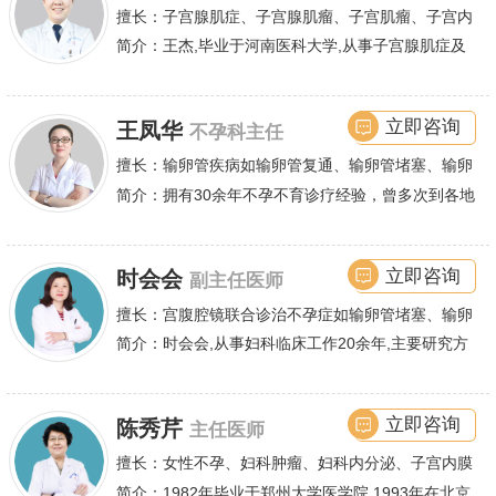
擅长：子宫腺肌症、子宫腺肌瘤、子宫肌瘤、子宫内
膜异位症等,长年致力于妇科微创手术及显微妇科手
简介：王杰,毕业于河南医科大学,从事子宫腺肌症及
术保宫解除子宫腺肌症、子宫肌瘤等妇科大病,技术
不孕诊疗及研究数十年,撰写发表全国性学术论文十
娴熟.对开展各类微创手术解除不孕不育、石女、输
余篇.对宫、腹腔
立即咨询
王凤华
不孕科主任
卵管堵塞、输卵管复通、输卵管粘连等女性输卵管性
不孕及子宫性不孕、多囊卵巢等都有丰富诊疗经验
擅长：输卵管疾病如输卵管复通、输卵管堵塞、输卵
管积水、输卵管粘连;盆腔粘连、宫腔粘连、多囊卵
简介：拥有30余年不孕不育诊疗经验，曾多次到各地
巢综合症等,先天性无阴道,石女,阴道缺失,闭锁,斜隔
大型医院进行学术交流、进修，对不孕不育有着丰富
等;子宫畸形,发育不良,纵膈子宫,单角子宫,双角子宫,
的诊疗经验，怀
立即咨询
时会会
副主任医师
幼稚子宫,始基子宫,特纳综合征等女性生殖道发育畸
形.并掌握各种领先的不孕症的手术与非手术疗法,尤
擅长：宫腹腔镜联合诊治不孕症如输卵管堵塞、输卵
其对宫腹腔镜微创手术、四境一丝输卵管疏通术诊疗
管不通、输卵管积水、粘连等输卵管性不孕、多囊卵
简介：时会会,从事妇科临床工作20余年,主要研究方
术等有着高造诣,圆了无数家庭拥有亲生孩子的梦.
巢综合症,宫腔粘连,子宫内膜异位等,同时对手术治疗
向为女性不孕症、子宫腺肌症、子宫肌瘤等妇科良恶
子宫腺肌症、子宫肌瘤、子宫脱垂、尿失禁等也有丰
性肿瘤的诊疗,
立即咨询
陈秀芹
主任医师
富的临床经验.
擅长：女性不孕、妇科肿瘤、妇科内分泌、子宫内膜
异位症、多囊卵巢等疾病的诊治,宫腹腔镜手术,盆底
简介：1982年毕业于郑州大学医学院,1993年在北京