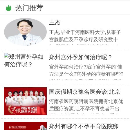
热门推荐
王杰
王杰,毕业于河南医科大学,从事子
宫腺肌症及不孕诊疗及研究数十
年,撰写发表全国性学术论文十余
篇.对宫、腹腔镜等微创高科技技
郑州宫外孕如何治疗呢？
术诊治子宫腺肌症、石女、子宫肌
宫外孕如何治疗?治疗宫外孕的 佳
瘤、女性不孕等妇科疑难杂症有一
方法是什么?宫外孕的症状有哪些?
套成熟完整的方案,深得患者好评!
通过治疗宫外孕会不会影响以后生
育?这一系列问题都是网友对宫外
国庆假期京豫名医会诊!北京
孕的疑虑,那么宫外孕到底怎么治
不孕
河南省医药院附属医院拥有北京优
疗呢?我们请专家为网友解答一下
质医疗资源,让不孕不育患者不出
宫外孕的相关为题. 什么是宫外
远门,解决看病难、挂号难、看专
孕?医大专家指出宫外孕又称异位
家更难的问题.此次国庆期间(10月
妊娠,
郑州有哪个不孕不育医院卵