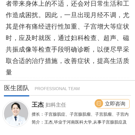
者带来身体上的不适，还会对日常生活和工
作造成困扰。因此，一旦出现月经不调，尤
其是伴有痛经进行性加重、子宫增大等症状
时，应及时就医，通过妇科检查、超声、磁
共振成像等检查手段明确诊断，以便尽早采
取合适的治疗措施，改善症状，提高生活质
量
医生团队
PROFESSIONAL TEAM
立即咨询
王杰
妇科主任
擅长：子宫腺肌症、子宫腺肌瘤、子宫肌瘤、子宫内
膜异位症等,长年致力于妇科微创手术及显微妇科手
简介：王杰,毕业于河南医科大学,从事子宫腺肌症及
术保宫解除子宫腺肌症、子宫肌瘤等妇科大病,技术
不孕诊疗及研究数十年,撰写发表全国性学术论文十