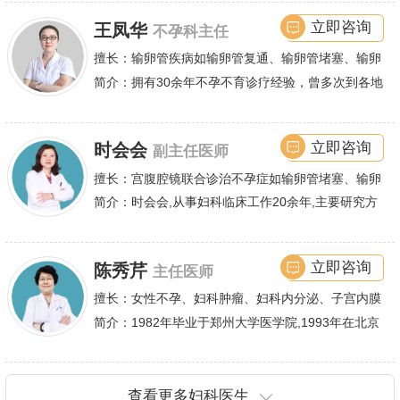
娴熟.对开展各类微创手术解除不孕不育、石女、输
余篇.对宫、腹腔
立即咨询
王凤华
不孕科主任
卵管堵塞、输卵管复通、输卵管粘连等女性输卵管性
不孕及子宫性不孕、多囊卵巢等都有丰富诊疗经验
擅长：输卵管疾病如输卵管复通、输卵管堵塞、输卵
管积水、输卵管粘连;盆腔粘连、宫腔粘连、多囊卵
简介：拥有30余年不孕不育诊疗经验，曾多次到各地
巢综合症等,先天性无阴道,石女,阴道缺失,闭锁,斜隔
大型医院进行学术交流、进修，对不孕不育有着丰富
等;子宫畸形,发育不良,纵膈子宫,单角子宫,双角子宫,
的诊疗经验，怀
立即咨询
时会会
副主任医师
幼稚子宫,始基子宫,特纳综合征等女性生殖道发育畸
形.并掌握各种领先的不孕症的手术与非手术疗法,尤
擅长：宫腹腔镜联合诊治不孕症如输卵管堵塞、输卵
其对宫腹腔镜微创手术、四境一丝输卵管疏通术诊疗
管不通、输卵管积水、粘连等输卵管性不孕、多囊卵
简介：时会会,从事妇科临床工作20余年,主要研究方
术等有着高造诣,圆了无数家庭拥有亲生孩子的梦.
巢综合症,宫腔粘连,子宫内膜异位等,同时对手术治疗
向为女性不孕症、子宫腺肌症、子宫肌瘤等妇科良恶
子宫腺肌症、子宫肌瘤、子宫脱垂、尿失禁等也有丰
性肿瘤的诊疗,
立即咨询
陈秀芹
主任医师
富的临床经验.
擅长：女性不孕、妇科肿瘤、妇科内分泌、子宫内膜
异位症、多囊卵巢等疾病的诊治,宫腹腔镜手术,盆底
简介：1982年毕业于郑州大学医学院,1993年在北京
重建技术等
协和医院进修一年.现任河南省医师协会委员,河南省
抗癌协会常务委
查看更多妇科医生