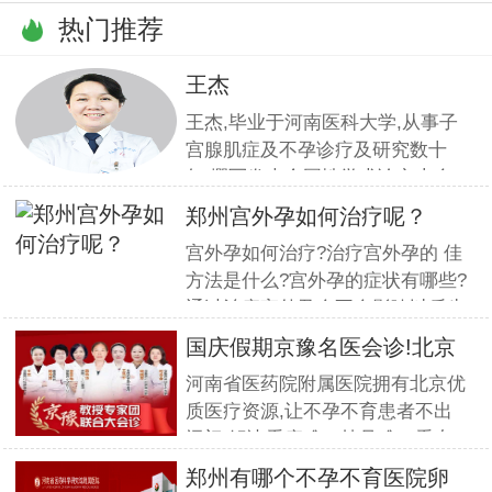
热门推荐
王杰
王杰,毕业于河南医科大学,从事子
宫腺肌症及不孕诊疗及研究数十
年,撰写发表全国性学术论文十余
篇.对宫、腹腔镜等微创高科技技
郑州宫外孕如何治疗呢？
术诊治子宫腺肌症、石女、子宫肌
宫外孕如何治疗?治疗宫外孕的 佳
瘤、女性不孕等妇科疑难杂症有一
方法是什么?宫外孕的症状有哪些?
套成熟完整的方案,深得患者好评!
通过治疗宫外孕会不会影响以后生
育?这一系列问题都是网友对宫外
国庆假期京豫名医会诊!北京
孕的疑虑,那么宫外孕到底怎么治
不孕
河南省医药院附属医院拥有北京优
疗呢?我们请专家为网友解答一下
质医疗资源,让不孕不育患者不出
宫外孕的相关为题. 什么是宫外
远门,解决看病难、挂号难、看专
孕?医大专家指出宫外孕又称异位
家更难的问题.此次国庆期间(10月
妊娠,
郑州有哪个不孕不育医院卵