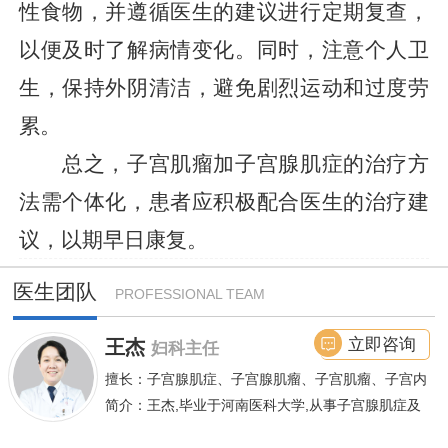
性食物，并遵循医生的建议进行定期复查，
以便及时了解病情变化。同时，注意个人卫
生，保持外阴清洁，避免剧烈运动和过度劳
累。
总之，子宫肌瘤加子宫腺肌症的治疗方
法需个体化，患者应积极配合医生的治疗建
议，以期早日康复。
医生团队
PROFESSIONAL TEAM
立即咨询
王杰
妇科主任
擅长：子宫腺肌症、子宫腺肌瘤、子宫肌瘤、子宫内
膜异位症等,长年致力于妇科微创手术及显微妇科手
简介：王杰,毕业于河南医科大学,从事子宫腺肌症及
术保宫解除子宫腺肌症、子宫肌瘤等妇科大病,技术
不孕诊疗及研究数十年,撰写发表全国性学术论文十