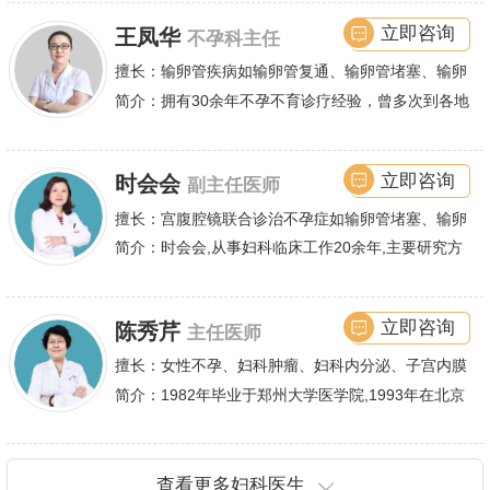
娴熟.对开展各类微创手术解除不孕不育、石女、输
余篇.对宫、腹腔
立即咨询
王凤华
不孕科主任
卵管堵塞、输卵管复通、输卵管粘连等女性输卵管性
不孕及子宫性不孕、多囊卵巢等都有丰富诊疗经验
擅长：输卵管疾病如输卵管复通、输卵管堵塞、输卵
管积水、输卵管粘连;盆腔粘连、宫腔粘连、多囊卵
简介：拥有30余年不孕不育诊疗经验，曾多次到各地
巢综合症等,先天性无阴道,石女,阴道缺失,闭锁,斜隔
大型医院进行学术交流、进修，对不孕不育有着丰富
等;子宫畸形,发育不良,纵膈子宫,单角子宫,双角子宫,
的诊疗经验，怀
立即咨询
时会会
副主任医师
幼稚子宫,始基子宫,特纳综合征等女性生殖道发育畸
形.并掌握各种领先的不孕症的手术与非手术疗法,尤
擅长：宫腹腔镜联合诊治不孕症如输卵管堵塞、输卵
其对宫腹腔镜微创手术、四境一丝输卵管疏通术诊疗
管不通、输卵管积水、粘连等输卵管性不孕、多囊卵
简介：时会会,从事妇科临床工作20余年,主要研究方
术等有着高造诣,圆了无数家庭拥有亲生孩子的梦.
巢综合症,宫腔粘连,子宫内膜异位等,同时对手术治疗
向为女性不孕症、子宫腺肌症、子宫肌瘤等妇科良恶
子宫腺肌症、子宫肌瘤、子宫脱垂、尿失禁等也有丰
性肿瘤的诊疗,
立即咨询
陈秀芹
主任医师
富的临床经验.
擅长：女性不孕、妇科肿瘤、妇科内分泌、子宫内膜
异位症、多囊卵巢等疾病的诊治,宫腹腔镜手术,盆底
简介：1982年毕业于郑州大学医学院,1993年在北京
重建技术等
协和医院进修一年.现任河南省医师协会委员,河南省
抗癌协会常务委
查看更多妇科医生