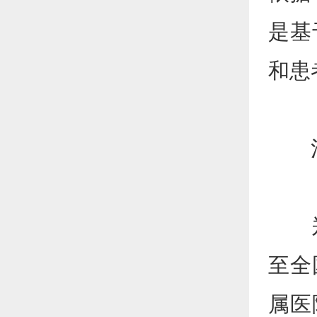
是基
和患
河南
郑州
至全
属医