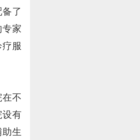
配备了
的专家
诊疗服
院在不
院设有
辅助生