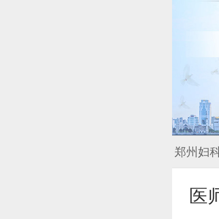
郑州妇
医