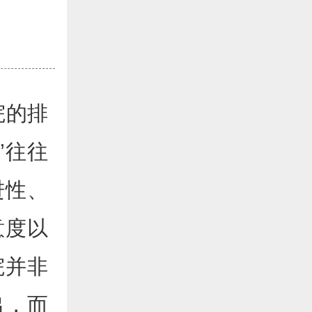
院的排
”往往
进性、
意度以
院并非
出，而