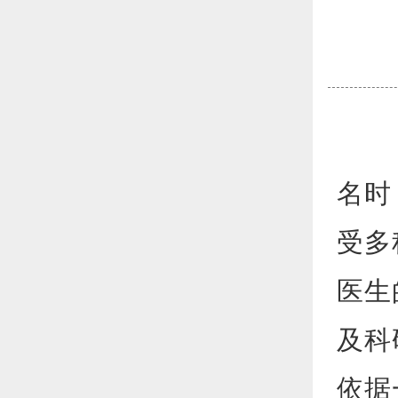
在探
名时
受多
医生
及科
依据