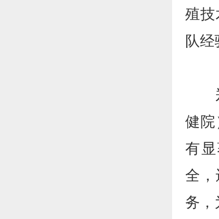
殖技
队经
郑州
健院
有显
全，
务，