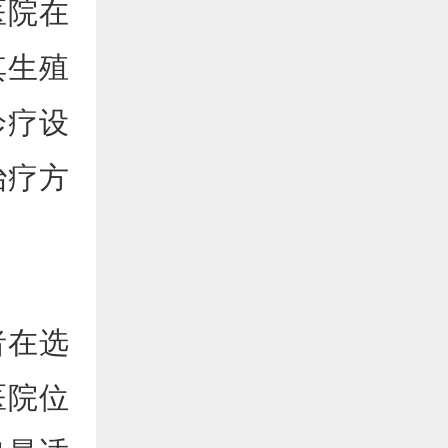
医院在
其生殖
诊疗设
治疗方
者在选
医院位