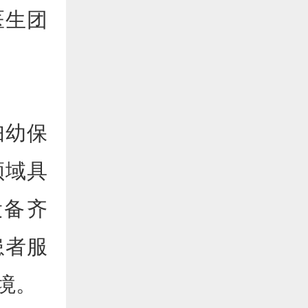
医生团
妇幼保
领域具
设备齐
患者服
境。