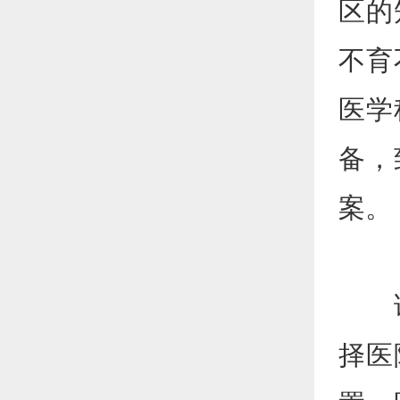
区的
不育
医学
备，
案。
请注
择医