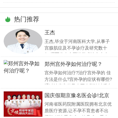
热门推荐
王杰
王杰,毕业于河南医科大学,从事子
宫腺肌症及不孕诊疗及研究数十
年,撰写发表全国性学术论文十余
篇.对宫、腹腔镜等微创高科技技
郑州宫外孕如何治疗呢？
术诊治子宫腺肌症、石女、子宫肌
宫外孕如何治疗?治疗宫外孕的 佳
瘤、女性不孕等妇科疑难杂症有一
方法是什么?宫外孕的症状有哪些?
套成熟完整的方案,深得患者好评!
通过治疗宫外孕会不会影响以后生
育?这一系列问题都是网友对宫外
国庆假期京豫名医会诊!北京
孕的疑虑,那么宫外孕到底怎么治
不孕
河南省医药院附属医院拥有北京优
疗呢?我们请专家为网友解答一下
质医疗资源,让不孕不育患者不出
宫外孕的相关为题. 什么是宫外
远门,解决看病难、挂号难、看专