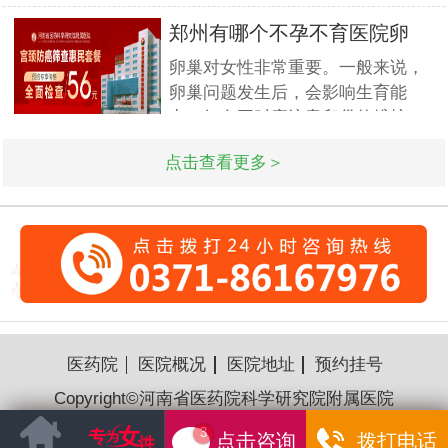
孕?医大专家指出宫外孕又称异位
家更难的问题.此次国庆期间(10月
妊娠,
郑州有哪个不孕不育医院卵
1日-3日)北京专家将与郑州市·河
巢早衰
卵巢对女性非常重要。一般来说，
南省医药科学研究院附属医院名医
卵巢问题发生后，会影响生育能
强强联合,发挥医疗资源优势,多对
力。妇女平时应注意卵巢的维护。
一精细会诊,为不孕不育家庭带来
如果出现卵巢早衰，对身体非常不
生
点击查看更多＞
利，也很容易衰老，因此必须高度
重视。那么，女性卵巢早衰的症状
是什么？
医药院
医院概况
医院地址
预约挂号
Copyright©河南省医药院科学研究院附属医院
豫ICP备16018176号-33
点击咨询
拨打电话