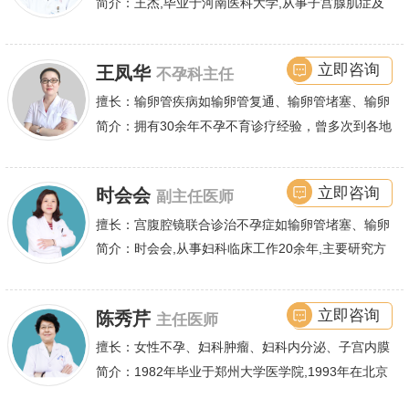
膜异位症等,长年致力于妇科微创手术及显微妇科手
简介：王杰,毕业于河南医科大学,从事子宫腺肌症及
术保宫解除子宫腺肌症、子宫肌瘤等妇科大病,技术
不孕诊疗及研究数十年,撰写发表全国性学术论文十
娴熟.对开展各类微创手术解除不孕不育、石女、输
余篇.对宫、腹腔
立即咨询
王凤华
不孕科主任
卵管堵塞、输卵管复通、输卵管粘连等女性输卵管性
不孕及子宫性不孕、多囊卵巢等都有丰富诊疗经验
擅长：输卵管疾病如输卵管复通、输卵管堵塞、输卵
管积水、输卵管粘连;盆腔粘连、宫腔粘连、多囊卵
简介：拥有30余年不孕不育诊疗经验，曾多次到各地
巢综合症等,先天性无阴道,石女,阴道缺失,闭锁,斜隔
大型医院进行学术交流、进修，对不孕不育有着丰富
等;子宫畸形,发育不良,纵膈子宫,单角子宫,双角子宫,
的诊疗经验，怀
立即咨询
时会会
副主任医师
幼稚子宫,始基子宫,特纳综合征等女性生殖道发育畸
形.并掌握各种领先的不孕症的手术与非手术疗法,尤
擅长：宫腹腔镜联合诊治不孕症如输卵管堵塞、输卵
其对宫腹腔镜微创手术、四境一丝输卵管疏通术诊疗
管不通、输卵管积水、粘连等输卵管性不孕、多囊卵
简介：时会会,从事妇科临床工作20余年,主要研究方
术等有着高造诣,圆了无数家庭拥有亲生孩子的梦.
巢综合症,宫腔粘连,子宫内膜异位等,同时对手术治疗
向为女性不孕症、子宫腺肌症、子宫肌瘤等妇科良恶
子宫腺肌症、子宫肌瘤、子宫脱垂、尿失禁等也有丰
性肿瘤的诊疗,
立即咨询
陈秀芹
主任医师
富的临床经验.
擅长：女性不孕、妇科肿瘤、妇科内分泌、子宫内膜
异位症、多囊卵巢等疾病的诊治,宫腹腔镜手术,盆底
简介：1982年毕业于郑州大学医学院,1993年在北京
重建技术等
协和医院进修一年.现任河南省医师协会委员,河南省